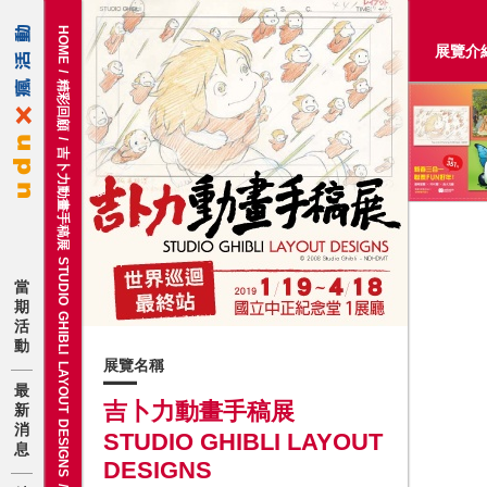
HOME
展覽介
/
精彩回顧
/
吉卜力動畫手稿展 STUDIO GHIBLI LAYOUT DESIGNS
當
期
活
動
展覽名稱
最
吉卜力動畫手稿展
新
消
STUDIO GHIBLI LAYOUT
息
DESIGNS