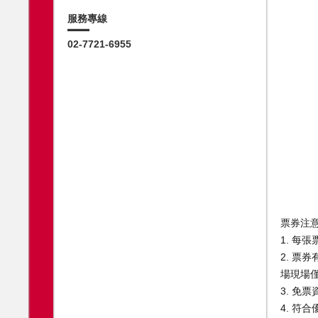
服務專線
02-7721-6955
票券注
1. 
2. 票
場現場
3. 
4. 