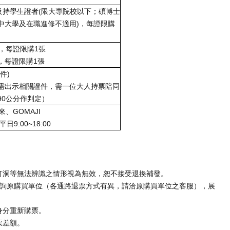
及持學生證者
(
限大專院校以下；碩博士
中大學及在職進修不適用
)
，每證限購
，每證限購
1
張
，每證限購
1
張
件
)
需出示相關證件，需一位大人持票陪同
90
公分作判定）
來、
GOMAJI
平日
9:00~18:00
、打洞等無法辨識之情形視為無效，恕不接受退換補發。
）前洽詢原購買單位（各通路退票方式有異，請洽原購買單位之客服），展
身分重新購票。
票差額。