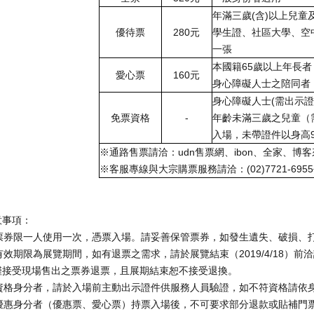
年滿三歲
(
含
)
以上兒童
優待票
280
元
學生證、社區大學、空
一張
本國籍
65
歲以上年長者
愛心票
160
元
身心障礙人士之陪同者
身心障礙人士
(
需出示證
免票資格
-
年齡未滿三歲之兒童（
入場，未帶證件以身高
※
通路售票請洽：
udn
售票網、
ibon
、全家、博客
※
客服專線與大宗購票服務請洽：
(02)7721-6955
意事項：
每張票券限一人使用一次，憑票入場。請妥善保管票券，如發生遺失、破損
券有效期限為展覽期間，如有退票之需求，請於展覽結束（2019/4/18
僅接受現場售出之票券退票，且展期結束恕不接受退換。
免票資格身分者，請於入場前主動出示證件供服務人員驗證，如不符資格請依
符合優惠身分者（優惠票、愛心票）持票入場後，不可要求部分退款或貼補門