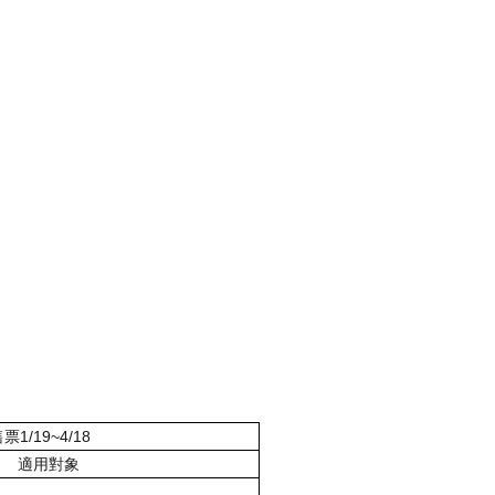
售票
1/19~4/18
適用對象