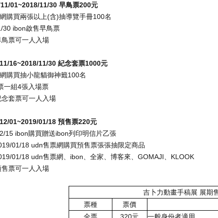
11/01~2018/11/30
早鳥票
200
元
票網購買兩張以上
(
含
)
抽導覽手冊
100
名
11/30 ibon啟售早鳥票
早鳥票可一人入場
/11/16~2018/11/30
紀念套票
1000
元
票網購買抽小龍貓御神籤
100
名
票一組
4
張入場票
紀念套票可一人入場
/12/01~2019/01/18
預售票
220
元
12/15 ibon購買贈送
ibon
列印明信片乙張
-2019/01/18 udn售票網購買預售票張張抽限定商品
2019/01/18 udn售票網、
ibon
、全家、博客來、
GOMAJI
、
KLOOK
預售票可一人入場
吉卜力動畫手稿展
展期
票種
票價
全票
320
元
一般身份者適用