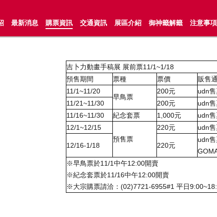
紹
最新消息
購票資訊
交通資訊
展區介紹
御神籤解籤
注意事項
吉卜力動畫手稿展
展前票
11/1~1/18
預售期間
票種
票價
販售
11/1~11/20
200
元
udn
售
早鳥票
11/21~11/30
200
元
udn
售
11/16~11/30
紀念套票
1,000
元
udn
售
12/1~12/15
220
元
udn
售
預售票
udn
售
12/16-1/18
220
元
GOMA
※
早鳥票於
11/1
中午
12:00
開賣
※
紀念套票於
11/16
中午
12:00
開賣
※
大宗購票請洽：
(02)7721-6955#1
平日
9:00~18