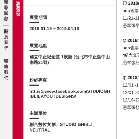
精
◎
2018/
購票資訊
彩
udn售
回
展覽期間
11/21-
顧
憑單張
2019.01.19 ~ 2019.04.18
關
於
◎
2018
我
展覽地點
udn售
們
*紀念套
國立中正紀念堂 1展廳 (台北市中正區中山
聯
南路21號)
憑單張
絡
我
們
◎
2018
粉絲專頁
12/01~
https://www.facebook.com/STUDIOGH
12/01
IBLILAYOUTDESIGNS/
12/16-
憑單張
主辦單位
聯合數位文創、STUDIO GHIBLI、
NEUTRAL