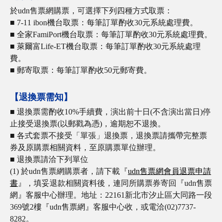
於udn售票網購票，可選擇下列四種方式取票：
■ 7-11 ibon機台取票：每筆訂單酌收30元系統處理費。
■ 全家FamiPort機台取票：每筆訂單酌收30元系統處理費。
■ 萊爾富Life-ET機台取票：每筆訂單酌收30元系統處理
費。
■ 郵寄取票：每筆訂單酌收50元郵寄費。
【退換票需知】
■ 退換票需酌收10%手續費，演出前十日(不含演出當日)停
止接受退換票(以郵戳為憑)，逾期恕不退換。
■ 各式套票不接受「單張」退換票，退換票請攜帶完整票
券及原購票相關資料，至原購票單位辦理。
■ 退換票請洽下列單位
(1) 於udn售票網購票者，請下載『
udn售票網會員退票申請
書
』，填妥退款相關資料後，連同所購票券寄回『udn售票
網』客服中心辦理。地址：22161新北市汐止區大同路一段
369號2樓『udn售票網』客服中心收，或電洽(02)7737-
8282。