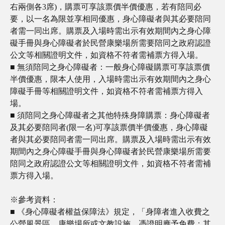
右兩側各3席)，購票可享該票價半價優惠，若有陪同必
要，以一名為限並享相同優惠，身心障礙者與其必要陪同
者需一同出席。購票及入場時需出示有效期間內之身心障
礙手冊與身心障礙者於民營康樂場所需要陪同之政府認證
公文等相關證明文件，如資格不符者需補票方得入場。
■
無須陪同之身心障礙者：一般身心障礙購票可享該票價
半價優惠，限本人使用，入場時需出示有效期間內之身心
障礙手冊等相關證明文件，如資格不符者需補票方得入
場。
■
須陪同之身心障礙者之其他特殊身障購票：身心障礙者
及其必要陪同者(限一名)可享該票價半價優惠，身心障礙
者與其必要陪同者需一同出席。購票及入場時需出示有效
期間內之身心障礙手冊與身心障礙者於民營康樂場所需要
陪同之政府認證公文等相關證明文件，如資格不符者需補
票方得入場。
※參考資料：
■
《身心障礙者權益保障法》規定，「身障者進入收費之
公營風景區、康樂場所或文教設施，憑證明應予免費；其