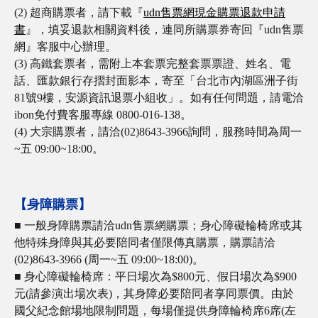
(2) 超商購票者，請下載『
udn售票網現金購票退款申請
書
』，填妥退款相關資料後，連同所購票券寄回『udn售票
網』客服中心辦理。
(3) 高鐵套票者，需附上本套票完整套票票證、姓名、電
話、匯款銀行存摺封面影本，寄至「台北市內湖區洲子街
81號9樓，安源資訊退票小組收」。如有任何問題，請電洽
ibon免付費客服專線 0800-016-138。
(4) 大宗購票者，請洽(02)8643-3966詢問，服務時間為周一
~五 09:00~18:00。
【身障購票】
■ 一般身障購票請洽udn售票網購票；身心障礙輪椅席或其
他特殊身障與其必要陪同者僅限傳真購票，購票請洽
(02)8643-3966 (周一~五 09:00~18:00)。
■
身心障礙輪椅席：平日場次為$800元、假日場次為$900
元(請參演出場次表)，其身障必要陪同者享同票價。由於
國父紀念館場地限制問題，每場僅提供身障輪椅席6席(左