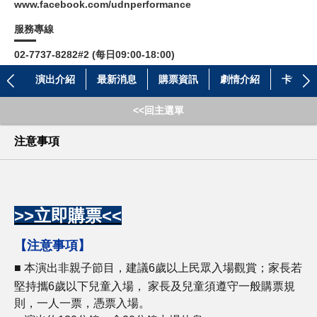
www.facebook.com/udnperformance
服務專線
02-7737-8282#2 (每日09:00-18:00)
演出介紹
最新消息
購票資訊
劇情介紹
卡司介
<<回主選單
注意事項
>>立即購票<<
【注意事項】
■ 本演出非親子節目，建議6歲以上民眾入場觀賞；家長若
堅持攜6歲以下兒童入場， 家長及兒童須遵守一般購票規
則，一人一票，憑票入場。