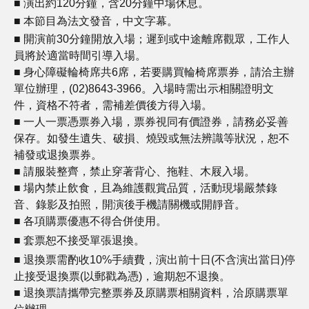
■ 演出約120分鐘，含20分鐘中場休息。
■
本節目為法文發音，中文字幕。
■ 開演前30分鐘開放入場；遲到或中途離席觀眾，工作人
員將於適當時間引導入場。
■ 身心障礙輪椅席共6席，若要購買輪椅席票券，請洽主辦
單位辦理，(02)8643-3966。入場時需出示相關證明文
件，資格不符者，需補差價後方得入
場。
■ 一人一票憑票券入場，票券視同有價證券，請務必妥善
保存。如發生遺失、破損、燒毀或無法辨識等狀況，恕不
補發或退換票券。
■ 請服裝整齊，禁止穿著背心、拖鞋、木屐入場。
■ 場內禁止飲食，且為維護觀賞品質，活動現場嚴禁錄
音、錄影及拍照，開演後手機請關機或開靜音。
■ 各項購票優惠不得合併使用。
■
套票恕不接受單張退換
。
■ 退換票需酌收10%手續費，演出前十日(不含演出當日)停
止接受退換票(以郵戳為憑)，逾期恕不退換。
■ 退換票請攜帶完整票券及原購票相關資料，洽原購票單