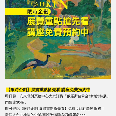
【限時企劃】展覽重點搶先看-講座免費預約中
即日起，凡來電與票務中心大宗訂購「俄羅斯普希金博物館特展」
門票達30張，
即可登記【限時企劃-展覽重點搶先看】免費 #到府講解 服務！
歡迎大台北地區的企業/團體/校園單位踴躍報名~~~