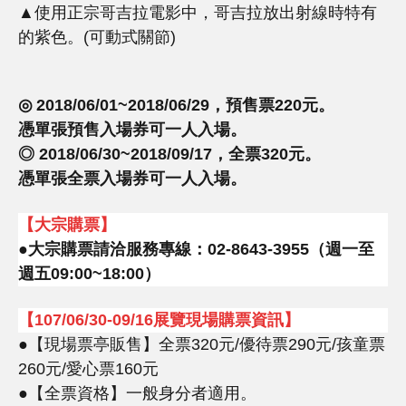
▲使用正宗哥吉拉電影中，哥吉拉放出射線時特有
的紫色。(可動式關節)
◎
2018/06/01~2018/06/29
，預售票
220
元。
憑單張預售入場券可一人入場。
◎
2018/06/30~2018/09/17
，全票
320
元。
憑單張全票入場券可一人入場。
【大宗購票】
●
大宗購票請洽服務專線：
02-8643-3955
（週一至
週五
09:00~18:00
）
【
107/06/30-09/16
展覽現場購票資訊】
●【現場票亭販售】全票320元/優待票290元/孩童票
260元/愛心票160元
●【全票資格】一般身分者適用。