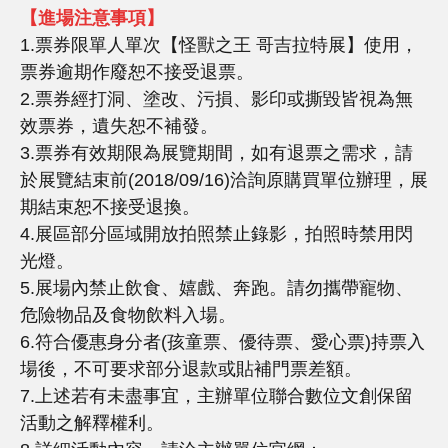
【進場注意事項】
1.票券限單人單次【怪獸之王 哥吉拉特展】使用，
票券逾期作廢恕不接受退票。
2.票券經打洞、塗改、污損、影印或撕毀皆視為無
效票券，遺失恕不補發。
3.票券有效期限為展覽期間，如有退票之需求，請
於展覽結束前(2018/09/16)洽詢原購買單位辦理，展
期結束恕不接受退換。
4.展區部分區域開放拍照禁止錄影，拍照時禁用閃
光燈。
5.展場內禁止飲食、嬉戲、奔跑。請勿攜帶寵物、
危險物品及食物飲料入場。
6.符合優惠身分者(孩童票、優待票、愛心票)持票入
場後，不可要求部分退款或貼補門票差額。
7.上述若有未盡事宜，主辦單位聯合數位文創保留
活動之解釋權利。